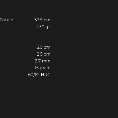
Totale:
33,5 cm
230 gr
20 cm
2,5 cm
2,7 mm
15 gradi
60/62 HRC