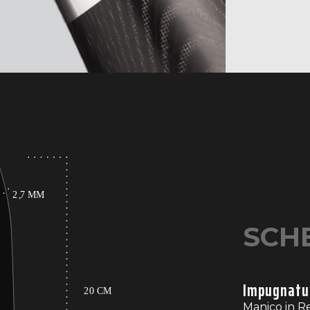
ergonomico
rendendo il
movimenti 
SCH
Impugnatu
Manico in Re