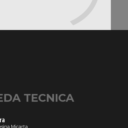
 e una maneggevolezza senza pari,
 coltello un’estensione naturale dei
del Chef.
EDA TECNICA
ra
sina Micarta