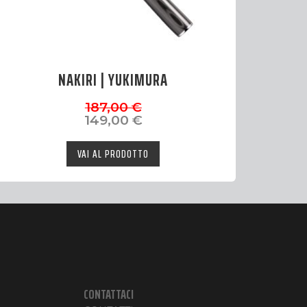
NAKIRI | YUKIMURA
Il
Il
187,00
€
prezzo
prezzo
149,00
€
originale
attuale
era:
è:
VAI AL PRODOTTO
187,00 €.
149,00 €.
CONTATTACI