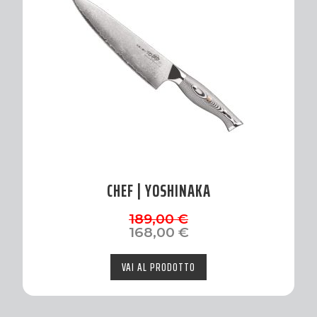
CHEF | YOSHINAKA
Il
Il
189,00
€
prezzo
prezzo
168,00
€
originale
attuale
era:
è:
VAI AL PRODOTTO
189,00 €.
168,00 €.