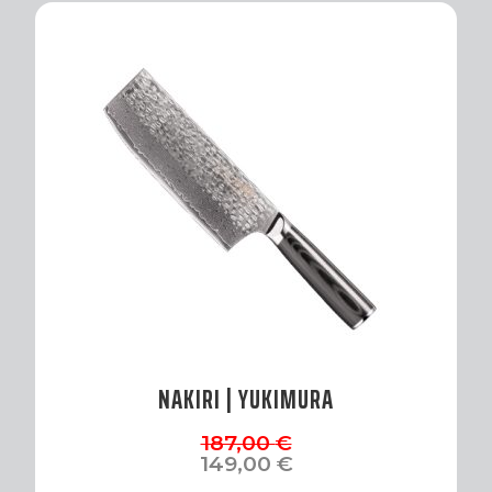
NAKIRI | YUKIMURA
Il
Il
187,00
€
prezzo
prezzo
149,00
€
originale
attuale