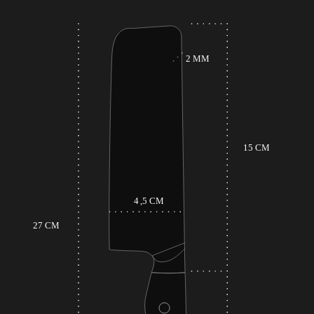
per una precisione superiore, senza necessità di
continua correzione del movimento durante il
taglio.
L’impugnatura in pregiato legno di rosa non solo
aggiunge un tocco di eleganza al coltello ma
assicura anche comfort e controllo durante l’uso,
resistendo a calore e umidità. Il Nakiri Toyotomi è
progettato non solo per tagliare le verdure ma per
trasformare ogni preparazione in un’opera d’arte.
Grazie alla sua forma e alla qualità della lama, è il
compagno ideale sia nella cucina domestica che
nelle cucine professionali, diffondendo l’amore per
le tradizioni giapponesi.