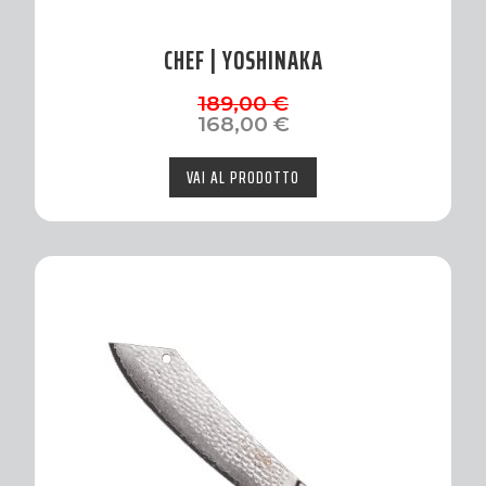
CHEF | YOSHINAKA
Il
Il
189,00
€
prezzo
prezzo
168,00
€
originale
attuale
era:
è:
VAI AL PRODOTTO
189,00 €.
168,00 €.