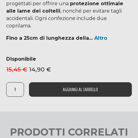
progettati per offrire una
protezione ottimale
alle lame dei coltelli
, nonché per evitare tagli
accidentali. Ogni confezione include due
coprilama.
Fino a 25cm di lunghezza della...
Altro
I coprilama di TOTIKO, realizzati in plastica
con rivestimento interno in morbido feltro
Disponibile
rosso, sono progettati per offrire una
15,45
€
Il
14,90
€
Il
protezione ottimale alle lame dei coltelli
,
prezzo
prezzo
originale
attuale
nonché per evitare tagli accidentali. Ogni
era:
è:
COPRILAMA
confezione include due coprilama.
25CM
15,45 €.
14,90 €.
AGGIUNGI AL CARRELLO
(2
PZ)
Fino a 25cm di lunghezza della lama
:
QUANTITÀ
Perfetto per Coltelli da Carne o Chef più
grandi.
Disponibili in varie dimensioni per adattarsi a
PRODOTTI CORRELATI
lame di differenti lunghezze.