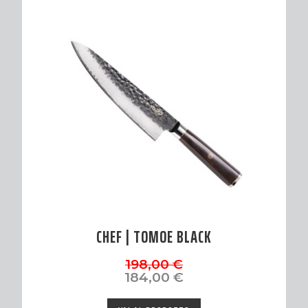
CHEF | TOMOE BLACK
Il
Il
198,00
€
prezzo
prezzo
184,00
€
originale
attuale
era:
è: