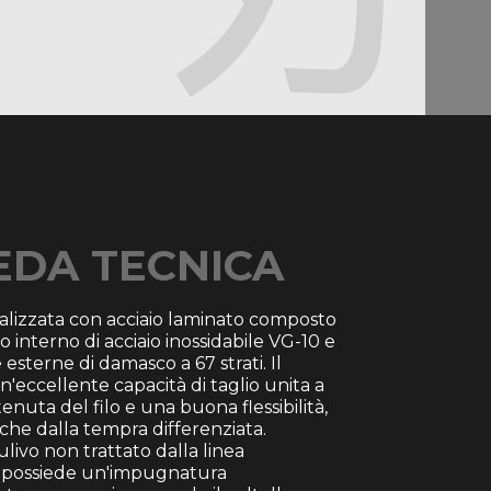
 dei coltelli occidentali, lo Yanagiba si
er la sua lama lunghissima e la particolare
da un solo lato che riduce lo sforzo durante il
rmettendo un’operazione in un unico
dal tallone della lama alla punta. La sua
a e maneggevolezza ne fanno uno
acile da usare, anche per chi desidera
 alla cucina giapponese con un coltello
.
EDA TECNICA
alizzata con acciaio laminato composto
o interno di acciaio inossidabile VG-10 e
sterne di damasco a 67 strati. Il
un'eccellente capacità di taglio unita a
enuta del filo e una buona flessibilità,
che dalla tempra differenziata.
ulivo non trattato dalla linea
 possiede un'impugnatura