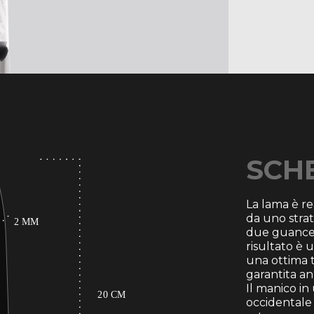
A differenza
distingue p
affilatura 
taglio, pe
movimento: 
leggerezz
strumento f
avvicinarsi
tradizionale
SCH
La lama è re
da uno strat
due guance e
risultato è 
una ottima t
garantita an
Il manico in 
occidentale