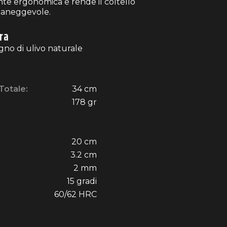
e ergonomica e rende il coltello
maneggevole.
ra
gno di ulivo naturale
Totale:
34 cm
178 gr
20 cm
3.2 cm
2 mm
15 gradi
60/62 HRC