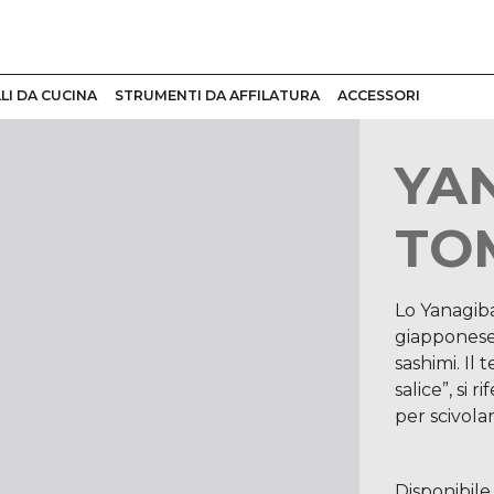
LI DA CUCINA
STRUMENTI DA AFFILATURA
ACCESSORI
YAN
TO
Lo Yanagiba
giapponese,
sashimi. Il 
salice”, si 
per scivolar
Lo Yanagiba
giapponese,
Disponibile