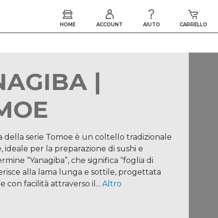
AGIBA |
MOE
 della serie Tomoe è un coltello tradizionale
 ideale per la preparazione di sushi e
termine “Yanagiba”, che significa “foglia di
riferisce alla lama lunga e sottile, progettata
e con facilità attraverso il...
Altro
 della serie Tomoe è un coltello tradizionale
 ideale per la preparazione di sushi e