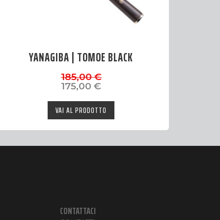
YANAGIBA | TOMOE BLACK
Il
Il
185,00
€
prezzo
prezzo
175,00
€
originale
attuale
era:
è:
VAI AL PRODOTTO
185,00 €.
175,00 €.
CONTATTACI